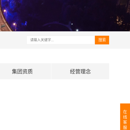
搜索
集团资质
经营理念
在
线
客
服