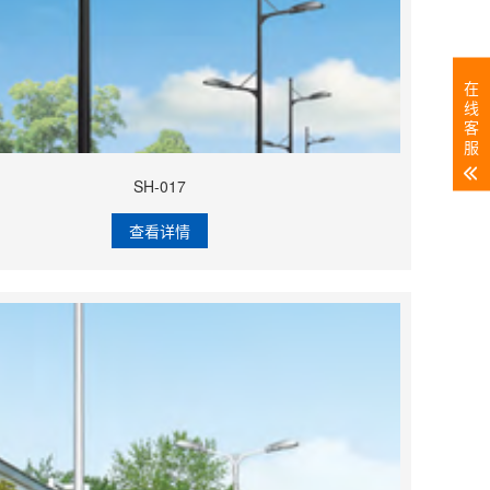
在
线
客
服
SH-017
查看详情