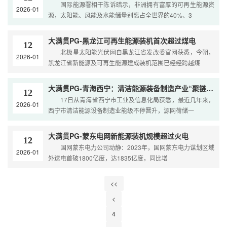
国际能源署相干陈诉暗示，非洲拥有富厚的可再生能源资
2026-01
源，太阳能、风能及水能储量别离占全世界的40%、3
大满贯PG-黑龙江可再生能源装机首次超过煤电
12
北极星太阳能光伏网自黑龙江省发改委官网获悉，今朝，
2026-01
黑龙江省新能源及可再生能源建成装机范围已经经跨越煤
大满贯PG-青海西宁：清洁能源装备制造产业“聚链成群”
12
17日从青海省西宁市工业及信息化局获悉，最近几年来，
2026-01
西宁市清洁能源设备制造业能级不停晋升，源网荷储一
大满贯PG-蒙东电网新能源装机规模超过火电
12
国网蒙东电力公司动静：2023年，国网蒙东电力谋划区域
2026-01
外送电首破1800亿度，达1835亿度，同比增
<<
<
4